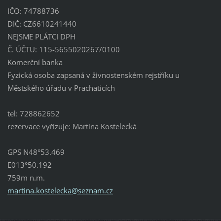
IČO: 74788736
DIČ: CZ6610241440
NEJSME PLÁTCI DPH
Č. ÚČTU: 115-5655020267/0100
Komerční banka
Fyzická osoba zapsaná v živnostenském rejstříku u
Městského úřadu v Prachaticích
tel: 728862652
rezervace vyřizuje: Martina Kostelecká
GPS N48°53.469
E013°50.192
759m n.m.
martina.
kostelec
ka@sezna
m.cz