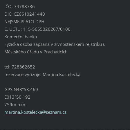
IČO: 74788736
DIČ: CZ6610241440
NEJSME PLÁTCI DPH
Č. ÚČTU: 115-5655020267/0100
Komerční banka
Fyzická osoba zapsaná v živnostenském rejstříku u
Městského úřadu v Prachaticích
tel: 728862652
rezervace vyřizuje: Martina Kostelecká
GPS N48°53.469
E013°50.192
759m n.m.
martina.
kostelec
ka@sezna
m.cz